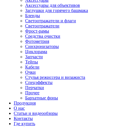
Аксессуары
Аксессуары для объективов
Заглушки для горячего башмака
Бленды
Светоотражатели и флаги
Светоотражатели
Фрост-рамы
Средства очистки
Фотометрия
Синхронизаторы
Циклорама
Запчасти
Тейпы
Кабели
Очки
Стулья режиссера и визажиста
Спецэффекты
Перчатки
Прочее
Бархатные фоны
Продукция
О нас
Статьи и видеообзоры
Контакты
Где купить