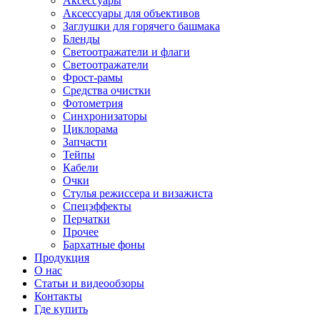
Аксессуары
Аксессуары для объективов
Заглушки для горячего башмака
Бленды
Светоотражатели и флаги
Светоотражатели
Фрост-рамы
Средства очистки
Фотометрия
Синхронизаторы
Циклорама
Запчасти
Тейпы
Кабели
Очки
Стулья режиссера и визажиста
Спецэффекты
Перчатки
Прочее
Бархатные фоны
Продукция
О нас
Статьи и видеообзоры
Контакты
Где купить