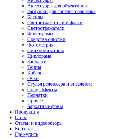
Аксессуары
Аксессуары для объективов
Заглушки для горячего башмака
Бленды
Светоотражатели и флаги
Светоотражатели
Фрост-рамы
Средства очистки
Фотометрия
Синхронизаторы
Циклорама
Запчасти
Тейпы
Кабели
Очки
Стулья режиссера и визажиста
Спецэффекты
Перчатки
Прочее
Бархатные фоны
Продукция
О нас
Статьи и видеообзоры
Контакты
Где купить