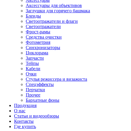
Аксессуары
Аксессуары для объективов
Заглушки для горячего башмака
Бленды
Светоотражатели и флаги
Светоотражатели
Фрост-рамы
Средства очистки
Фотометрия
Синхронизаторы
Циклорама
Запчасти
Тейпы
Кабели
Очки
Стулья режиссера и визажиста
Спецэффекты
Перчатки
Прочее
Бархатные фоны
Продукция
О нас
Статьи и видеообзоры
Контакты
Где купить