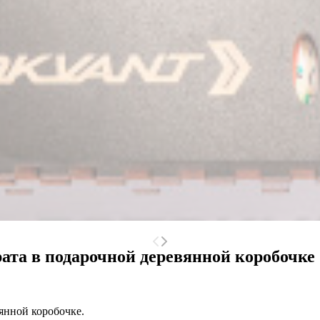
рата в подарочной деревянной коробочке
янной коробочке.