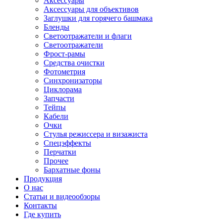
Аксессуары
Аксессуары для объективов
Заглушки для горячего башмака
Бленды
Светоотражатели и флаги
Светоотражатели
Фрост-рамы
Средства очистки
Фотометрия
Синхронизаторы
Циклорама
Запчасти
Тейпы
Кабели
Очки
Стулья режиссера и визажиста
Спецэффекты
Перчатки
Прочее
Бархатные фоны
Продукция
О нас
Статьи и видеообзоры
Контакты
Где купить