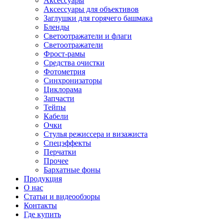
Аксессуары
Аксессуары для объективов
Заглушки для горячего башмака
Бленды
Светоотражатели и флаги
Светоотражатели
Фрост-рамы
Средства очистки
Фотометрия
Синхронизаторы
Циклорама
Запчасти
Тейпы
Кабели
Очки
Стулья режиссера и визажиста
Спецэффекты
Перчатки
Прочее
Бархатные фоны
Продукция
О нас
Статьи и видеообзоры
Контакты
Где купить