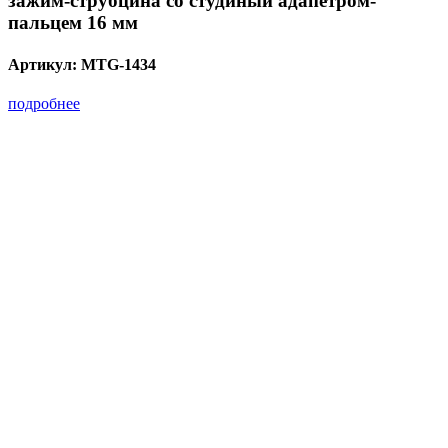
зажим-струбцина со студиный адапетром-
пальцем 16 мм
Артикул:
MTG-1434
подробнее