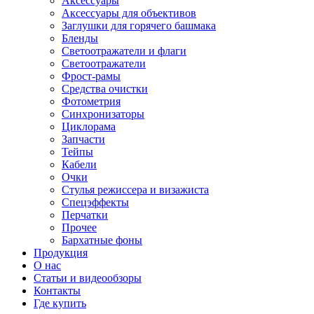
Аксессуары
Аксессуары для объективов
Заглушки для горячего башмака
Бленды
Светоотражатели и флаги
Светоотражатели
Фрост-рамы
Средства очистки
Фотометрия
Синхронизаторы
Циклорама
Запчасти
Тейпы
Кабели
Очки
Стулья режиссера и визажиста
Спецэффекты
Перчатки
Прочее
Бархатные фоны
Продукция
О нас
Статьи и видеообзоры
Контакты
Где купить