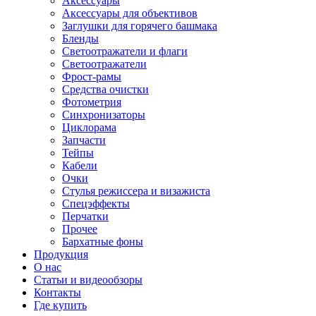
Аксессуары
Аксессуары для объективов
Заглушки для горячего башмака
Бленды
Светоотражатели и флаги
Светоотражатели
Фрост-рамы
Средства очистки
Фотометрия
Синхронизаторы
Циклорама
Запчасти
Тейпы
Кабели
Очки
Стулья режиссера и визажиста
Спецэффекты
Перчатки
Прочее
Бархатные фоны
Продукция
О нас
Статьи и видеообзоры
Контакты
Где купить