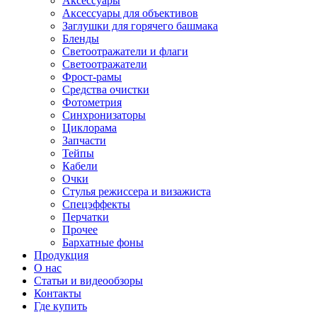
Аксессуары
Аксессуары для объективов
Заглушки для горячего башмака
Бленды
Светоотражатели и флаги
Светоотражатели
Фрост-рамы
Средства очистки
Фотометрия
Синхронизаторы
Циклорама
Запчасти
Тейпы
Кабели
Очки
Стулья режиссера и визажиста
Спецэффекты
Перчатки
Прочее
Бархатные фоны
Продукция
О нас
Статьи и видеообзоры
Контакты
Где купить