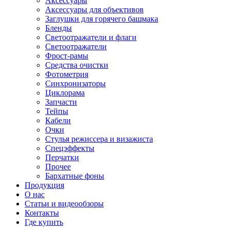
Аксессуары
Аксессуары для объективов
Заглушки для горячего башмака
Бленды
Светоотражатели и флаги
Светоотражатели
Фрост-рамы
Средства очистки
Фотометрия
Синхронизаторы
Циклорама
Запчасти
Тейпы
Кабели
Очки
Стулья режиссера и визажиста
Спецэффекты
Перчатки
Прочее
Бархатные фоны
Продукция
О нас
Статьи и видеообзоры
Контакты
Где купить