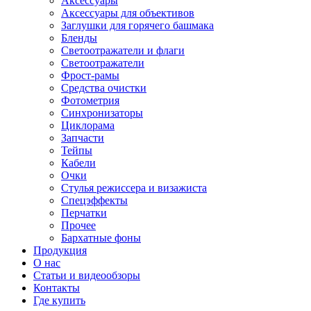
Аксессуары
Аксессуары для объективов
Заглушки для горячего башмака
Бленды
Светоотражатели и флаги
Светоотражатели
Фрост-рамы
Средства очистки
Фотометрия
Синхронизаторы
Циклорама
Запчасти
Тейпы
Кабели
Очки
Стулья режиссера и визажиста
Спецэффекты
Перчатки
Прочее
Бархатные фоны
Продукция
О нас
Статьи и видеообзоры
Контакты
Где купить