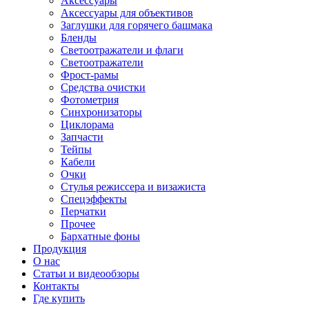
Аксессуары
Аксессуары для объективов
Заглушки для горячего башмака
Бленды
Светоотражатели и флаги
Светоотражатели
Фрост-рамы
Средства очистки
Фотометрия
Синхронизаторы
Циклорама
Запчасти
Тейпы
Кабели
Очки
Стулья режиссера и визажиста
Спецэффекты
Перчатки
Прочее
Бархатные фоны
Продукция
О нас
Статьи и видеообзоры
Контакты
Где купить