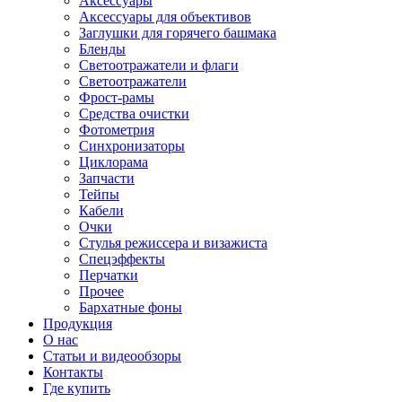
Аксессуары
Аксессуары для объективов
Заглушки для горячего башмака
Бленды
Светоотражатели и флаги
Светоотражатели
Фрост-рамы
Средства очистки
Фотометрия
Синхронизаторы
Циклорама
Запчасти
Тейпы
Кабели
Очки
Стулья режиссера и визажиста
Спецэффекты
Перчатки
Прочее
Бархатные фоны
Продукция
О нас
Статьи и видеообзоры
Контакты
Где купить