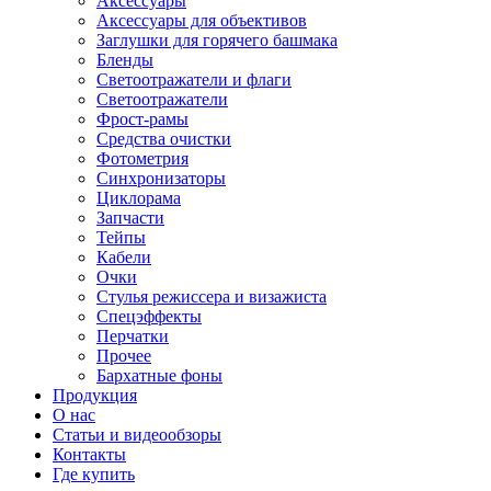
Аксессуары
Аксессуары для объективов
Заглушки для горячего башмака
Бленды
Светоотражатели и флаги
Светоотражатели
Фрост-рамы
Средства очистки
Фотометрия
Синхронизаторы
Циклорама
Запчасти
Тейпы
Кабели
Очки
Стулья режиссера и визажиста
Спецэффекты
Перчатки
Прочее
Бархатные фоны
Продукция
О нас
Статьи и видеообзоры
Контакты
Где купить