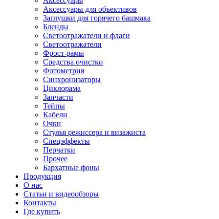
Аксессуары
Аксессуары для объективов
Заглушки для горячего башмака
Бленды
Светоотражатели и флаги
Светоотражатели
Фрост-рамы
Средства очистки
Фотометрия
Синхронизаторы
Циклорама
Запчасти
Тейпы
Кабели
Очки
Стулья режиссера и визажиста
Спецэффекты
Перчатки
Прочее
Бархатные фоны
Продукция
О нас
Статьи и видеообзоры
Контакты
Где купить