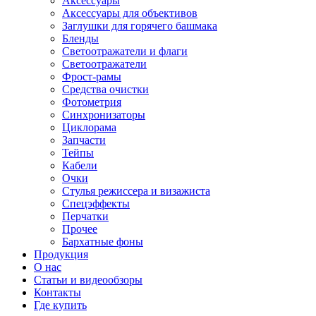
Аксессуары
Аксессуары для объективов
Заглушки для горячего башмака
Бленды
Светоотражатели и флаги
Светоотражатели
Фрост-рамы
Средства очистки
Фотометрия
Синхронизаторы
Циклорама
Запчасти
Тейпы
Кабели
Очки
Стулья режиссера и визажиста
Спецэффекты
Перчатки
Прочее
Бархатные фоны
Продукция
О нас
Статьи и видеообзоры
Контакты
Где купить