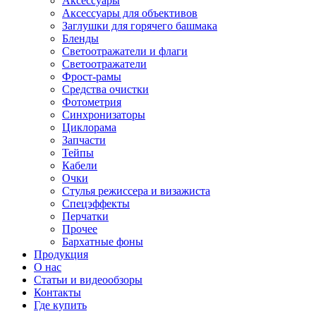
Аксессуары
Аксессуары для объективов
Заглушки для горячего башмака
Бленды
Светоотражатели и флаги
Светоотражатели
Фрост-рамы
Средства очистки
Фотометрия
Синхронизаторы
Циклорама
Запчасти
Тейпы
Кабели
Очки
Стулья режиссера и визажиста
Спецэффекты
Перчатки
Прочее
Бархатные фоны
Продукция
О нас
Статьи и видеообзоры
Контакты
Где купить