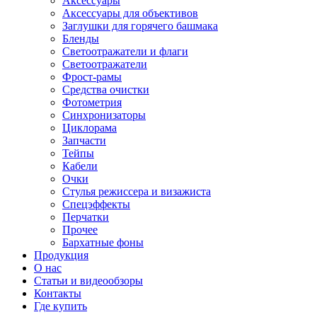
Аксессуары
Аксессуары для объективов
Заглушки для горячего башмака
Бленды
Светоотражатели и флаги
Светоотражатели
Фрост-рамы
Средства очистки
Фотометрия
Синхронизаторы
Циклорама
Запчасти
Тейпы
Кабели
Очки
Стулья режиссера и визажиста
Спецэффекты
Перчатки
Прочее
Бархатные фоны
Продукция
О нас
Статьи и видеообзоры
Контакты
Где купить