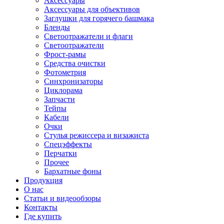
Аксессуары
Аксессуары для объективов
Заглушки для горячего башмака
Бленды
Светоотражатели и флаги
Светоотражатели
Фрост-рамы
Средства очистки
Фотометрия
Синхронизаторы
Циклорама
Запчасти
Тейпы
Кабели
Очки
Стулья режиссера и визажиста
Спецэффекты
Перчатки
Прочее
Бархатные фоны
Продукция
О нас
Статьи и видеообзоры
Контакты
Где купить