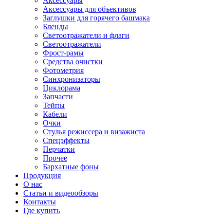
Аксессуары
Аксессуары для объективов
Заглушки для горячего башмака
Бленды
Светоотражатели и флаги
Светоотражатели
Фрост-рамы
Средства очистки
Фотометрия
Синхронизаторы
Циклорама
Запчасти
Тейпы
Кабели
Очки
Стулья режиссера и визажиста
Спецэффекты
Перчатки
Прочее
Бархатные фоны
Продукция
О нас
Статьи и видеообзоры
Контакты
Где купить