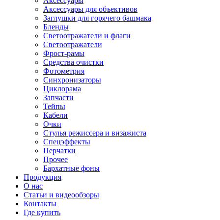
Аксессуары
Аксессуары для объективов
Заглушки для горячего башмака
Бленды
Светоотражатели и флаги
Светоотражатели
Фрост-рамы
Средства очистки
Фотометрия
Синхронизаторы
Циклорама
Запчасти
Тейпы
Кабели
Очки
Стулья режиссера и визажиста
Спецэффекты
Перчатки
Прочее
Бархатные фоны
Продукция
О нас
Статьи и видеообзоры
Контакты
Где купить