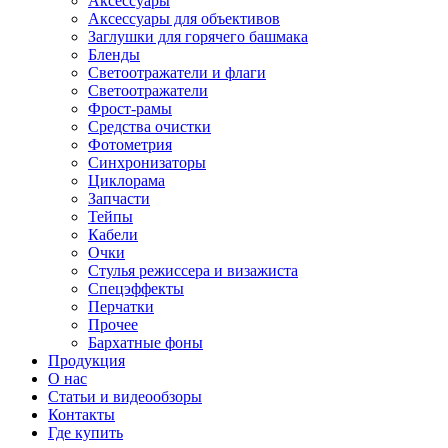
Аксессуары
Аксессуары для объективов
Заглушки для горячего башмака
Бленды
Светоотражатели и флаги
Светоотражатели
Фрост-рамы
Средства очистки
Фотометрия
Синхронизаторы
Циклорама
Запчасти
Тейпы
Кабели
Очки
Стулья режиссера и визажиста
Спецэффекты
Перчатки
Прочее
Бархатные фоны
Продукция
О нас
Статьи и видеообзоры
Контакты
Где купить