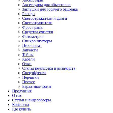
Аксессуары
Аксессуары для объективов
Заглушки для горячего башмака
Бленды
Светоотражатели и флаги
Светоотражатели
Фрост-рамы
Средства очистки
Фотометрия
Синхронизаторы
Циклорама
Запчасти
Тейпы
Кабели
Очки
Стулья режиссера и визажиста
Спецэффекты
Перчатки
Прочее
Бархатные фоны
Продукция
О нас
Статьи и видеообзоры
Контакты
Где купить