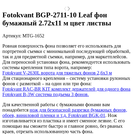
Fotokvant BGP-2711-10 Leaf фон
бумажный 2.72х11 м цвет листвы
Артикул:
MTG-1652
Ровная поверхность фона позволяет его использовать для
портретной съемки с минимальной последующей обработкой,
так и для предметной съемки, например, для маркетплейсов.
Для переносной установки фона, рекомендуется использовать
системы крепления типа ворота, например:
Fotokvant V-2630L ворота для тяжелых фонов 2,6х3 м
Для стационарного крепления – систему установки рулонных
фонов с размоткой – на один или три фона:
Fotokvant RAC-BR KIT комплект держателей для одного фона
Fotokvant B-3W система подъема 3 фонов.
Для качественной работы с бумажными фонами вам
понадобится
нож для безопасной разрезки бумажных фонов,
обоев, виниловой пленки и т.д. Fotokvant BGK-01
. Нож
изготавливается из пластика и имеет сменное лезвие. С его
помощью вы сможете быстро и главное ровно, без рваных
краев, отрезать использованную часть фона.