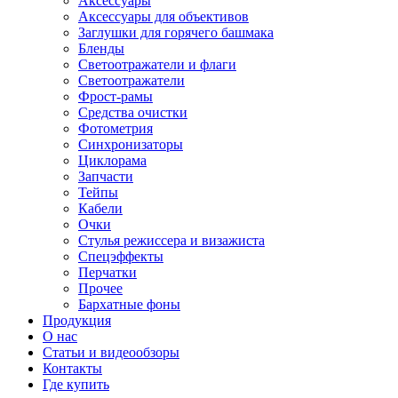
Аксессуары
Аксессуары для объективов
Заглушки для горячего башмака
Бленды
Светоотражатели и флаги
Светоотражатели
Фрост-рамы
Средства очистки
Фотометрия
Синхронизаторы
Циклорама
Запчасти
Тейпы
Кабели
Очки
Стулья режиссера и визажиста
Спецэффекты
Перчатки
Прочее
Бархатные фоны
Продукция
О нас
Статьи и видеообзоры
Контакты
Где купить