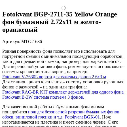
Fotokvant BGP-2711-35 Yellow Orange
фон бумажный 2.72х11 м желто-
оранжевый
Артикул:
MTG-1686
Ровная поверхность фона позволяет его использовать для
портретной съемки с минимальной последующей обработкой,
так и для предметной съемки, например, для маркетплейсов.
Для переносной установки фона, рекомендуется использовать
системы крепления типа ворота, например:
Fotokvant V-2630L ворота для тяжелых фонов 2,6х3 м
Для стационарного крепления – систему установки рулонных
фонов с размоткой – на один или три фона:
Fotokvant RAC-BR KIT комплект держателей для одного фона
Fotokvant B-3W система подъема 3 фонов.
Для качественной работы с бумажными фонами вам
понадобится
нож для безопасной разрезки бумажных фонов,
обоев, виниловой пленки и т.д. Fotokvant BGK-01
. Нож
изготавливается из пластика и имеет сменное лезвие. С его