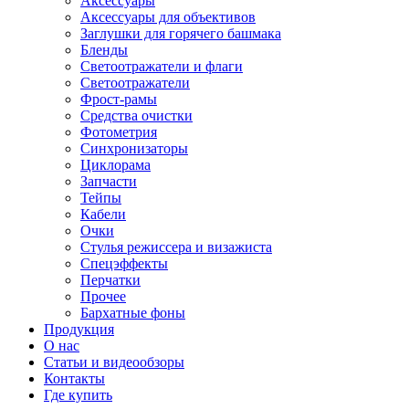
Аксессуары
Аксессуары для объективов
Заглушки для горячего башмака
Бленды
Светоотражатели и флаги
Светоотражатели
Фрост-рамы
Средства очистки
Фотометрия
Синхронизаторы
Циклорама
Запчасти
Тейпы
Кабели
Очки
Стулья режиссера и визажиста
Спецэффекты
Перчатки
Прочее
Бархатные фоны
Продукция
О нас
Статьи и видеообзоры
Контакты
Где купить