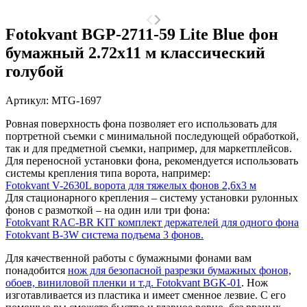
Fotokvant BGP-2711-59 Lite Blue фон
бумажный 2.72х11 м классический
голубой
Артикул:
MTG-1697
Ровная поверхность фона позволяет его использовать для
портретной съемки с минимальной последующей обработкой,
так и для предметной съемки, например, для маркетплейсов.
Для переносной установки фона, рекомендуется использовать
системы крепления типа ворота, например:
Fotokvant V-2630L ворота для тяжелых фонов 2,6х3 м
Для стационарного крепления – систему установки рулонных
фонов с размоткой – на один или три фона:
Fotokvant RAC-BR KIT комплект держателей для одного фона
Fotokvant B-3W система подъема 3 фонов.
Для качественной работы с бумажными фонами вам
понадобится
нож для безопасной разрезки бумажных фонов,
обоев, виниловой пленки и т.д. Fotokvant BGK-01
. Нож
изготавливается из пластика и имеет сменное лезвие. С его