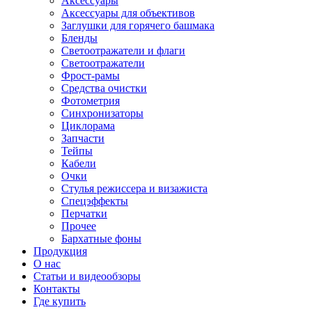
Аксессуары
Аксессуары для объективов
Заглушки для горячего башмака
Бленды
Светоотражатели и флаги
Светоотражатели
Фрост-рамы
Средства очистки
Фотометрия
Синхронизаторы
Циклорама
Запчасти
Тейпы
Кабели
Очки
Стулья режиссера и визажиста
Спецэффекты
Перчатки
Прочее
Бархатные фоны
Продукция
О нас
Статьи и видеообзоры
Контакты
Где купить