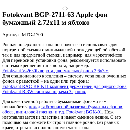
Fotokvant BGP-2711-63 Apple фон
бумажный 2.72х11 м яблоко
Артикул:
MTG-1700
Ровная поверхность фона позволяет его использовать для
портретной съемки с минимальной последующей обработкой,
так и для предметной съемки, например, для маркетплейсов.
Для переносной установки фона, рекомендуется использовать
системы крепления типа ворота, например:
Fotokvant V-2630L ворота для тяжелых фонов 2,6х3 м
Для стационарного крепления – систему установки рулонных
фонов с размоткой – на один или три фона:
Fotokvant RAC-BR KIT комплект держателей для одного фона
Fotokvant B-3W система подъема 3 фонов.
Для качественной работы с бумажными фонами вам
понадобится
нож для безопасной разрезки бумажных фонов,
обоев, виниловой пленки и т.д. Fotokvant BGK-01
. Нож
изготавливается из пластика и имеет сменное лезвие. С его
помощью вы сможете быстро и главное ровно, без рваных
краев, отрезать использованную часть фона.