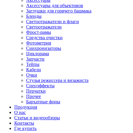
Аксессуары
Аксессуары для объективов
Заглушки для горячего башмака
Бленды
Светоотражатели и флаги
Светоотражатели
Фрост-рамы
Средства очистки
Фотометрия
Синхронизаторы
Циклорама
Запчасти
Тейпы
Кабели
Очки
Стулья режиссера и визажиста
Спецэффекты
Перчатки
Прочее
Бархатные фоны
Продукция
О нас
Статьи и видеообзоры
Контакты
Где купить