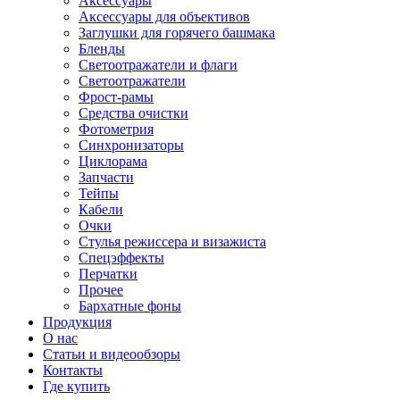
Аксессуары
Аксессуары для объективов
Заглушки для горячего башмака
Бленды
Светоотражатели и флаги
Светоотражатели
Фрост-рамы
Средства очистки
Фотометрия
Синхронизаторы
Циклорама
Запчасти
Тейпы
Кабели
Очки
Стулья режиссера и визажиста
Спецэффекты
Перчатки
Прочее
Бархатные фоны
Продукция
О нас
Статьи и видеообзоры
Контакты
Где купить