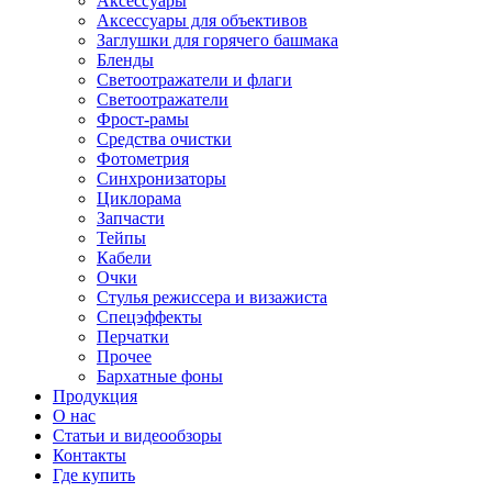
Аксессуары
Аксессуары для объективов
Заглушки для горячего башмака
Бленды
Светоотражатели и флаги
Светоотражатели
Фрост-рамы
Средства очистки
Фотометрия
Синхронизаторы
Циклорама
Запчасти
Тейпы
Кабели
Очки
Стулья режиссера и визажиста
Спецэффекты
Перчатки
Прочее
Бархатные фоны
Продукция
О нас
Статьи и видеообзоры
Контакты
Где купить