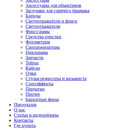
Аксессуары
Аксессуары для объективов
Заглушки для горячего башмака
Бленды
Светоотражатели и флаги
Светоотражатели
Фрост-рамы
Средства очистки
Фотометрия
Синхронизаторы
Циклорама
Запчасти
Тейпы
Кабели
Очки
Стулья режиссера и визажиста
Спецэффекты
Перчатки
Прочее
Бархатные фоны
Продукция
О нас
Статьи и видеообзоры
Контакты
Где купить