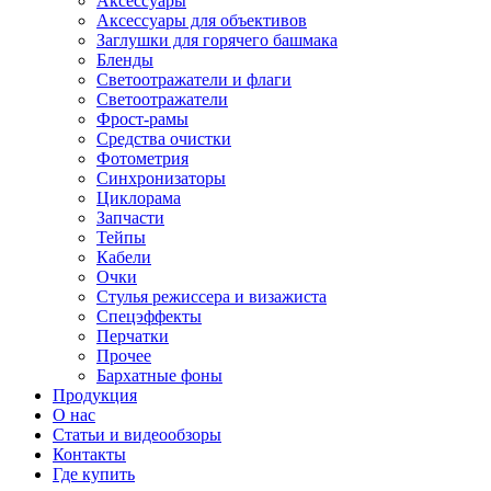
Аксессуары
Аксессуары для объективов
Заглушки для горячего башмака
Бленды
Светоотражатели и флаги
Светоотражатели
Фрост-рамы
Средства очистки
Фотометрия
Синхронизаторы
Циклорама
Запчасти
Тейпы
Кабели
Очки
Стулья режиссера и визажиста
Спецэффекты
Перчатки
Прочее
Бархатные фоны
Продукция
О нас
Статьи и видеообзоры
Контакты
Где купить