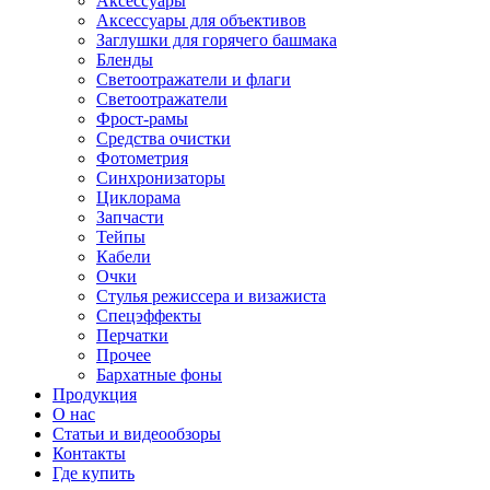
Аксессуары
Аксессуары для объективов
Заглушки для горячего башмака
Бленды
Светоотражатели и флаги
Светоотражатели
Фрост-рамы
Средства очистки
Фотометрия
Синхронизаторы
Циклорама
Запчасти
Тейпы
Кабели
Очки
Стулья режиссера и визажиста
Спецэффекты
Перчатки
Прочее
Бархатные фоны
Продукция
О нас
Статьи и видеообзоры
Контакты
Где купить