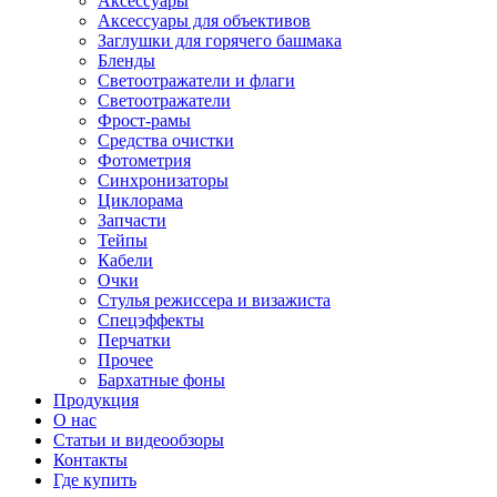
Аксессуары
Аксессуары для объективов
Заглушки для горячего башмака
Бленды
Светоотражатели и флаги
Светоотражатели
Фрост-рамы
Средства очистки
Фотометрия
Синхронизаторы
Циклорама
Запчасти
Тейпы
Кабели
Очки
Стулья режиссера и визажиста
Спецэффекты
Перчатки
Прочее
Бархатные фоны
Продукция
О нас
Статьи и видеообзоры
Контакты
Где купить