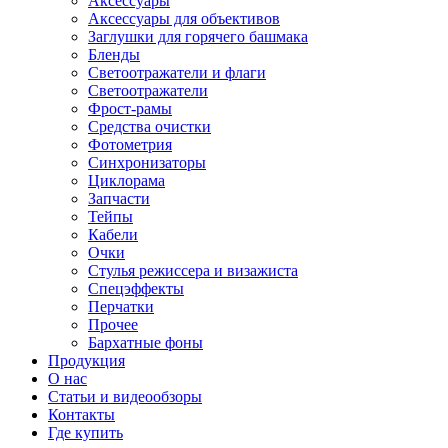
Аксессуары
Аксессуары для объективов
Заглушки для горячего башмака
Бленды
Светоотражатели и флаги
Светоотражатели
Фрост-рамы
Средства очистки
Фотометрия
Синхронизаторы
Циклорама
Запчасти
Тейпы
Кабели
Очки
Стулья режиссера и визажиста
Спецэффекты
Перчатки
Прочее
Бархатные фоны
Продукция
О нас
Статьи и видеообзоры
Контакты
Где купить