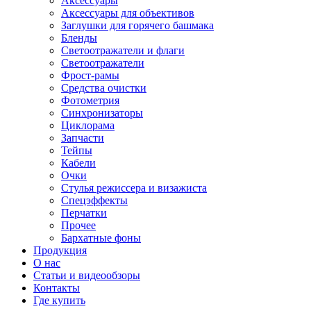
Аксессуары
Аксессуары для объективов
Заглушки для горячего башмака
Бленды
Светоотражатели и флаги
Светоотражатели
Фрост-рамы
Средства очистки
Фотометрия
Синхронизаторы
Циклорама
Запчасти
Тейпы
Кабели
Очки
Стулья режиссера и визажиста
Спецэффекты
Перчатки
Прочее
Бархатные фоны
Продукция
О нас
Статьи и видеообзоры
Контакты
Где купить