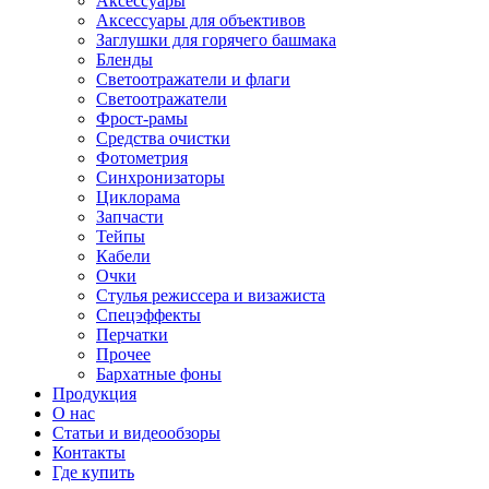
Аксессуары
Аксессуары для объективов
Заглушки для горячего башмака
Бленды
Светоотражатели и флаги
Светоотражатели
Фрост-рамы
Средства очистки
Фотометрия
Синхронизаторы
Циклорама
Запчасти
Тейпы
Кабели
Очки
Стулья режиссера и визажиста
Спецэффекты
Перчатки
Прочее
Бархатные фоны
Продукция
О нас
Статьи и видеообзоры
Контакты
Где купить