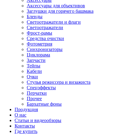
Аксессуары
Аксессуары для объективов
Заглушки для горячего башмака
Бленды
Светоотражатели и флаги
Светоотражатели
Фрост-рамы
Средства очистки
Фотометрия
Синхронизаторы
Циклорама
Запчасти
Тейпы
Кабели
Очки
Стулья режиссера и визажиста
Спецэффекты
Перчатки
Прочее
Бархатные фоны
Продукция
О нас
Статьи и видеообзоры
Контакты
Где купить