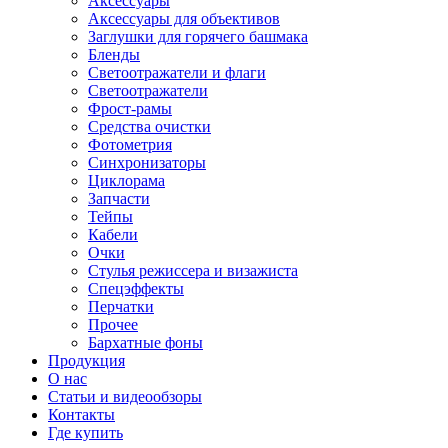
Аксессуары
Аксессуары для объективов
Заглушки для горячего башмака
Бленды
Светоотражатели и флаги
Светоотражатели
Фрост-рамы
Средства очистки
Фотометрия
Синхронизаторы
Циклорама
Запчасти
Тейпы
Кабели
Очки
Стулья режиссера и визажиста
Спецэффекты
Перчатки
Прочее
Бархатные фоны
Продукция
О нас
Статьи и видеообзоры
Контакты
Где купить