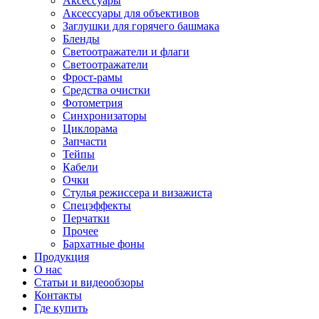
Аксессуары
Аксессуары для объективов
Заглушки для горячего башмака
Бленды
Светоотражатели и флаги
Светоотражатели
Фрост-рамы
Средства очистки
Фотометрия
Синхронизаторы
Циклорама
Запчасти
Тейпы
Кабели
Очки
Стулья режиссера и визажиста
Спецэффекты
Перчатки
Прочее
Бархатные фоны
Продукция
О нас
Статьи и видеообзоры
Контакты
Где купить