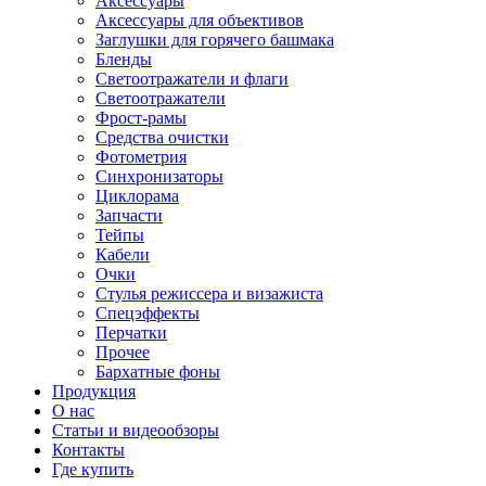
Аксессуары
Аксессуары для объективов
Заглушки для горячего башмака
Бленды
Светоотражатели и флаги
Светоотражатели
Фрост-рамы
Средства очистки
Фотометрия
Синхронизаторы
Циклорама
Запчасти
Тейпы
Кабели
Очки
Стулья режиссера и визажиста
Спецэффекты
Перчатки
Прочее
Бархатные фоны
Продукция
О нас
Статьи и видеообзоры
Контакты
Где купить