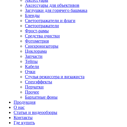
Аксессуары
Аксессуары для объективов
Заглушки для горячего башмака
Бленды
Светоотражатели и флаги
Светоотражатели
Фрост-рамы
Средства очистки
Фотометрия
Синхронизаторы
Циклорама
Запчасти
Тейпы
Кабели
Очки
Стулья режиссера и визажиста
Спецэффекты
Перчатки
Прочее
Бархатные фоны
Продукция
О нас
Статьи и видеообзоры
Контакты
Где купить