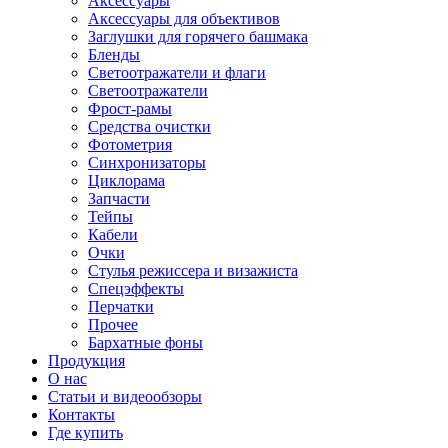
Аксессуары
Аксессуары для объективов
Заглушки для горячего башмака
Бленды
Светоотражатели и флаги
Светоотражатели
Фрост-рамы
Средства очистки
Фотометрия
Синхронизаторы
Циклорама
Запчасти
Тейпы
Кабели
Очки
Стулья режиссера и визажиста
Спецэффекты
Перчатки
Прочее
Бархатные фоны
Продукция
О нас
Статьи и видеообзоры
Контакты
Где купить