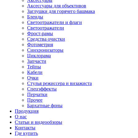
Аксессуары
Аксессуары для объективов
Заглушки для горячего башмака
Бленды
Светоотражатели и флаги
Светоотражатели
Фрост-рамы
Средства очистки
Фотометрия
Синхронизаторы
Циклорама
Запчасти
Тейпы
Кабели
Очки
Стулья режиссера и визажиста
Спецэффекты
Перчатки
Прочее
Бархатные фоны
Продукция
О нас
Статьи и видеообзоры
Контакты
Где купить