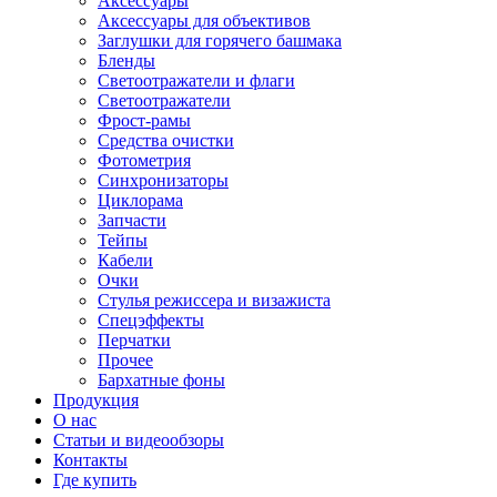
Аксессуары
Аксессуары для объективов
Заглушки для горячего башмака
Бленды
Светоотражатели и флаги
Светоотражатели
Фрост-рамы
Средства очистки
Фотометрия
Синхронизаторы
Циклорама
Запчасти
Тейпы
Кабели
Очки
Стулья режиссера и визажиста
Спецэффекты
Перчатки
Прочее
Бархатные фоны
Продукция
О нас
Статьи и видеообзоры
Контакты
Где купить