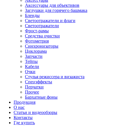
Аксессуары
Аксессуары для объективов
Заглушки для горячего башмака
Бленды
Светоотражатели и флаги
Светоотражатели
Фрост-рамы
Средства очистки
Фотометрия
Синхронизаторы
Циклорама
Запчасти
Тейпы
Кабели
Очки
Стулья режиссера и визажиста
Спецэффекты
Перчатки
Прочее
Бархатные фоны
Продукция
О нас
Статьи и видеообзоры
Контакты
Где купить