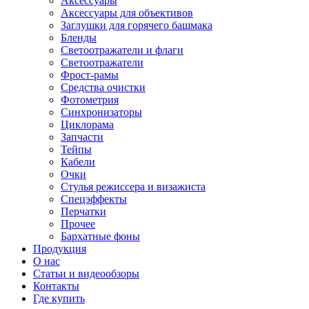
Аксессуары
Аксессуары для объективов
Заглушки для горячего башмака
Бленды
Светоотражатели и флаги
Светоотражатели
Фрост-рамы
Средства очистки
Фотометрия
Синхронизаторы
Циклорама
Запчасти
Тейпы
Кабели
Очки
Стулья режиссера и визажиста
Спецэффекты
Перчатки
Прочее
Бархатные фоны
Продукция
О нас
Статьи и видеообзоры
Контакты
Где купить