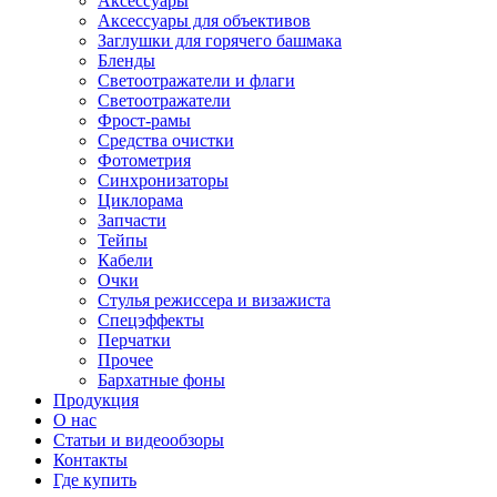
Аксессуары
Аксессуары для объективов
Заглушки для горячего башмака
Бленды
Светоотражатели и флаги
Светоотражатели
Фрост-рамы
Средства очистки
Фотометрия
Синхронизаторы
Циклорама
Запчасти
Тейпы
Кабели
Очки
Стулья режиссера и визажиста
Спецэффекты
Перчатки
Прочее
Бархатные фоны
Продукция
О нас
Статьи и видеообзоры
Контакты
Где купить