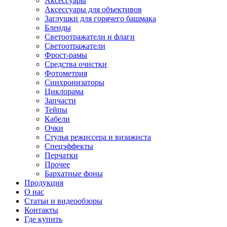
Аксессуары
Аксессуары для объективов
Заглушки для горячего башмака
Бленды
Светоотражатели и флаги
Светоотражатели
Фрост-рамы
Средства очистки
Фотометрия
Синхронизаторы
Циклорама
Запчасти
Тейпы
Кабели
Очки
Стулья режиссера и визажиста
Спецэффекты
Перчатки
Прочее
Бархатные фоны
Продукция
О нас
Статьи и видеообзоры
Контакты
Где купить