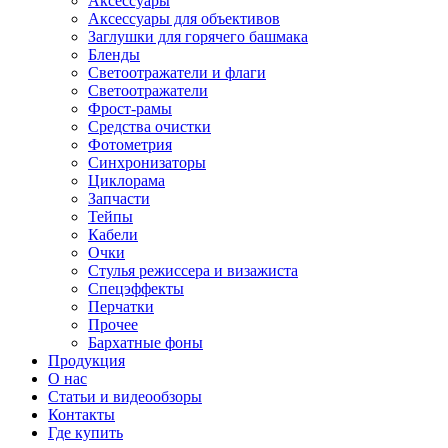
Аксессуары
Аксессуары для объективов
Заглушки для горячего башмака
Бленды
Светоотражатели и флаги
Светоотражатели
Фрост-рамы
Средства очистки
Фотометрия
Синхронизаторы
Циклорама
Запчасти
Тейпы
Кабели
Очки
Стулья режиссера и визажиста
Спецэффекты
Перчатки
Прочее
Бархатные фоны
Продукция
О нас
Статьи и видеообзоры
Контакты
Где купить