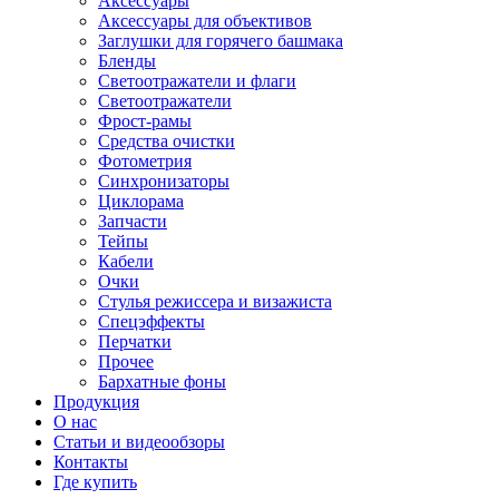
Аксессуары
Аксессуары для объективов
Заглушки для горячего башмака
Бленды
Светоотражатели и флаги
Светоотражатели
Фрост-рамы
Средства очистки
Фотометрия
Синхронизаторы
Циклорама
Запчасти
Тейпы
Кабели
Очки
Стулья режиссера и визажиста
Спецэффекты
Перчатки
Прочее
Бархатные фоны
Продукция
О нас
Статьи и видеообзоры
Контакты
Где купить